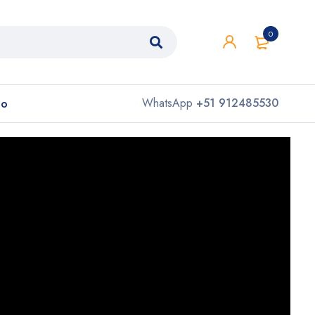
0
to
WhatsApp
+51 912485530