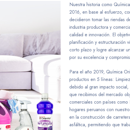
Nuestra historia como Química 
2016, en base al esfuerzo, c
decidieron tomar las riendas d
industria productora y comerci
calidad e innovación. El objet
planificación y estructuración
corto plazo y logre alcanzar u
por su excelencia y compromis
Para el año 2019, Química Orien
productos en 5 líneas: Limpieza
debido al gran impacto social
que recibimos del mercado obj
comerciales con países como E
hogares peruanos con nuestros
en la construcción de carreter
asfáltica, permitiendo que tra