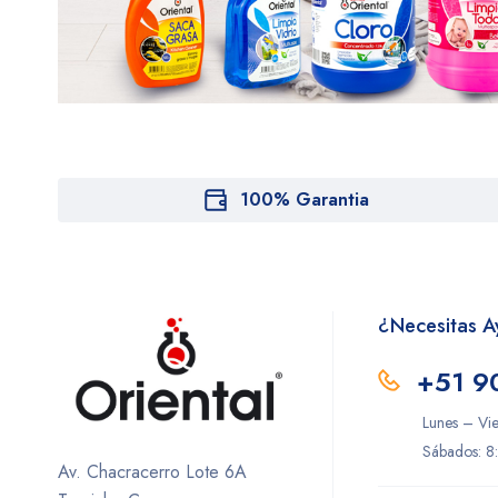
100% Garantia
¿Necesitas 
+51 9
Lunes – Vi
Sábados: 8
Av. Chacracerro Lote 6A