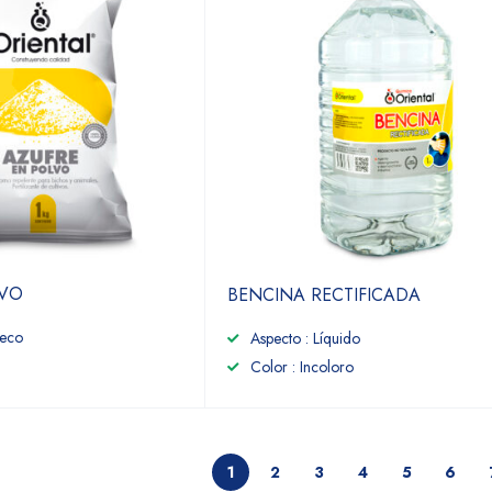
LVO
BENCINA RECTIFICADA
Seco
Aspecto : Líquido
Color : Incoloro
1
2
3
4
5
6