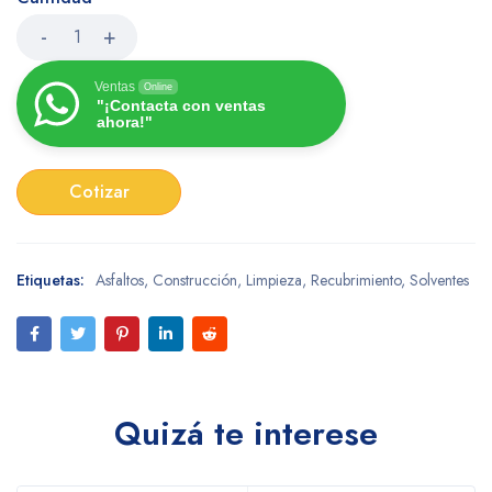
Ventas
Online
"¡Contacta con ventas
ahora!"
Cotizar
Etiquetas:
Asfaltos
,
Construcción
,
Limpieza
,
Recubrimiento
,
Solventes
Quizá te interese