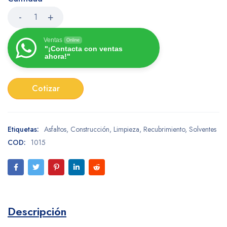
Ventas
Online
"¡Contacta con ventas
ahora!"
Cotizar
Etiquetas:
Asfaltos
,
Construcción
,
Limpieza
,
Recubrimiento
,
Solventes
COD:
1015
Descripción