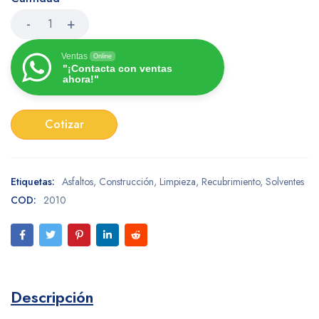
Ventas
Online
"¡Contacta con ventas
ahora!"
Cotizar
Etiquetas:
Asfaltos
,
Construcción
,
Limpieza
,
Recubrimiento
,
Solventes
COD:
2010
Descripción